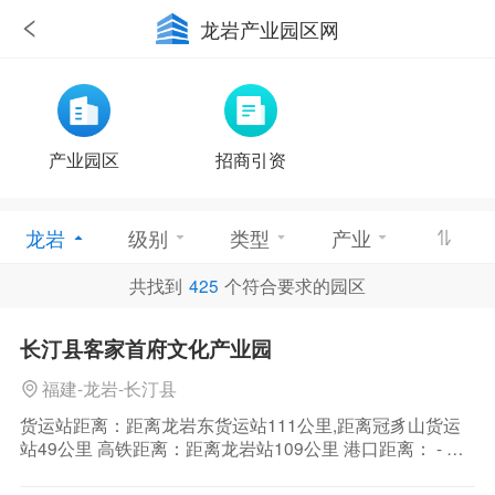
龙岩产业园区网
产业园区
招商引资
龙岩
级别
类型
产业
共找到
425
个符合要求的园区
优惠政策
长汀县客家首府文化产业园
福建-龙岩-长汀县
货运站距离：距离龙岩东货运站111公里,距离冠豸山货运
站49公里 高铁距离：距离龙岩站109公里 港口距离： - 机
场距离：距离连城冠豸山机场47公里 区位介绍：龙岩是内
陆邻海城市，是海峡西岸经济区延伸两翼、对接两洲、拓